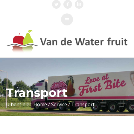
Transport
U bent hier:
Home
/
Service
/
Transport