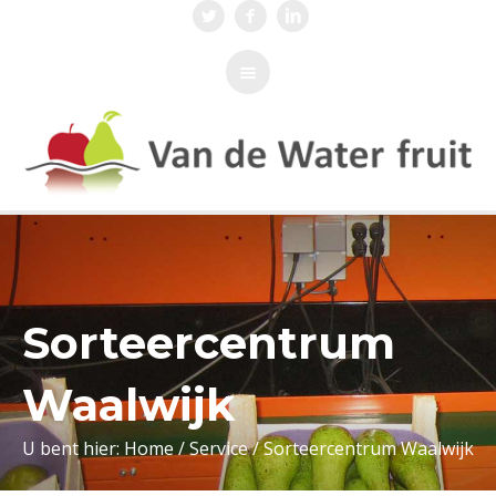
Sorteercentrum
Waalwijk
U bent hier:
Home
/
Service
/
Sorteercentrum Waalwijk